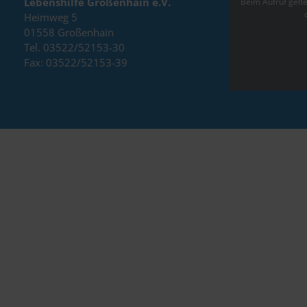
Lebenshilfe Großenhain e.V.
Beim Aufruf gel
Heimweg 5
01558 Großenhain
Tel. 03522/52153-30
Fax: 03522/52153-39