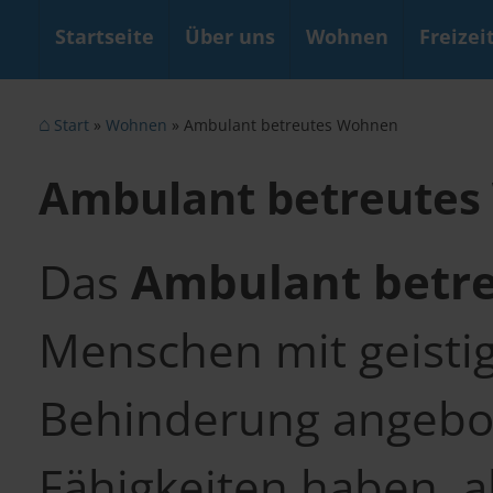
Startseite
Über uns
Wohnen
Freizei
Start
Wohnen
Ambulant betreutes Wohnen
Ambulant betreute
Das
Ambulant betr
Menschen mit geistig
Behinderung angebot
Fähigkeiten haben, a