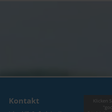
Kontakt
Klicken S
"goo