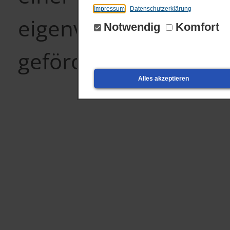
Impressum
Datenschutzerklärung
eigenverantwortlich
Notwendig
Komfort
gefördert.
Alles akzeptieren