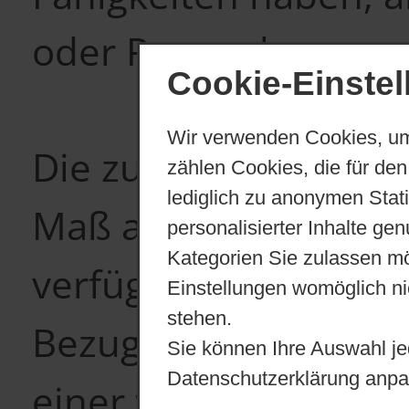
oder Paarwohnen zu 
Cookie-Einste
Wir verwenden Cookies, um
Die zu betreuende(n)
zählen Cookies, die für den
lediglich zu anonymen Stat
Maß an lebensprakti
personalisierter Inhalte ge
Kategorien Sie zulassen mö
verfügen. Durch die 
Einstellungen womöglich nic
stehen.
Bezugsperson wird 
Sie können Ihre Auswahl je
Datenschutzerklärung anpa
einer weitgehend se