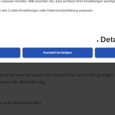
 zulassen möchten. Bitte beachten Sie, dass auf Basis Ihrer Einstellungen womögli
 in den Cookie-Einstellungen unter Datenschutzerklärung anpassen.
reizeitstätte
Betreuung und Förderung
Pfleg
Det
Auswahl bestätigen
enst können Personen mit körperlicher und/oder geistiger
chwere der Behinderung.
gs- und Abendstunden