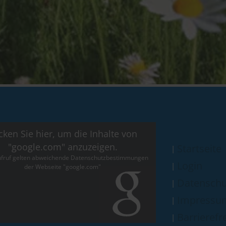
icken Sie hier, um die Inhalte von
"google.com" anzuzeigen.
Startseite
fruf gelten abweichende Datenschutzbestimmungen
Login
der Webseite "google.com"
Datenschu
Impressu
Barrierefre