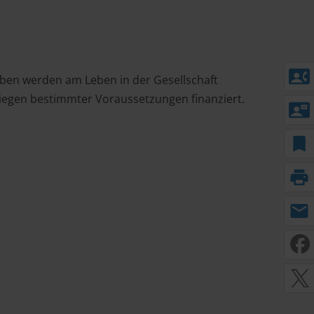
contact_phone
eben werden am Leben in der Gesellschaft
iegen bestimmter Voraussetzungen finanziert.
contact_mail
bookmark
print
mail