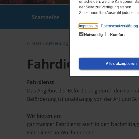
entscheiden, welche Kategorien Sie
der Seite zur Verfügung stehen.
Sie können Ihre Auswahl jederzeit
Startseite
Über uns
Wohnen
F
Impressum
Datenschutzerklärung
Notwendig
Komfort
Start
Betreuung und Förderung
Fahrdienst
Fahrdienst
Alles akzeptieren
Fahrdienst
Das Angebot der Beförderung durch den Fahrdi
Beförderung ist unabhängig von der Art und S
Wir bieten an:
ganztägiger Fahrdienst auch in den Nachmitta
Fahrdienst an Wochenenden