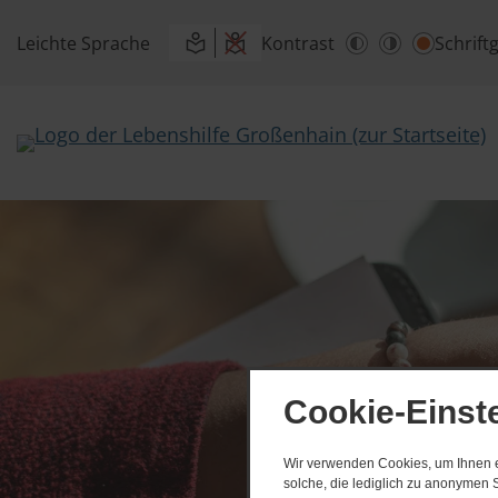
Leichte Sprache
Kontrast
Schrift
Cookie-Einst
Wir verwenden Cookies, um Ihnen ei
solche, die lediglich zu anonymen S