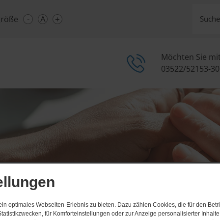
-
A
+
größe
Suche
Möchten Sie mi
03522/52153-30
ellungen
n optimales Webseiten-Erlebnis zu bieten. Dazu zählen Cookies, die für den Betri
tatistikzwecken, für Komforteinstellungen oder zur Anzeige personalisierter Inhalt