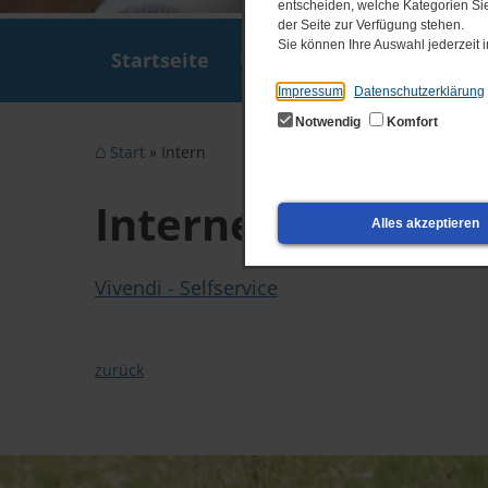
entscheiden, welche Kategorien Sie
der Seite zur Verfügung stehen.
Sie können Ihre Auswahl jederzeit
Startseite
Über uns
Wohnen
F
Impressum
Datenschutzerklärung
Notwendig
Komfort
Start
Intern
Interner Bereich
Alles akzeptieren
Vivendi - Selfservice
zurück