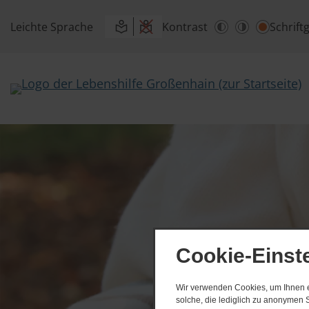
Leichte Sprache
Kontrast
Schrift
Cookie-Einst
Wir verwenden Cookies, um Ihnen ei
solche, die lediglich zu anonymen S