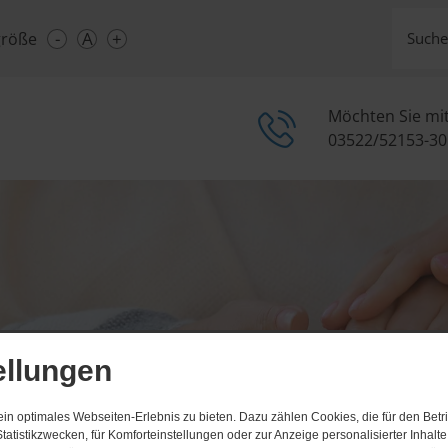
-
A
+
größe
Suche
Möchten Sie mi
03522/52153-30
ellungen
n optimales Webseiten-Erlebnis zu bieten. Dazu zählen Cookies, die für den Betri
tatistikzwecken, für Komforteinstellungen oder zur Anzeige personalisierter Inhalt